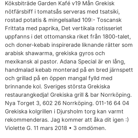
Köksbiträde Garden Kafé v19 Mån Grekisk
nötfärsbiff i tomatsås serveras med tsatsiki,
rostad potatis & mingelsallad 109:- Toscansk
Frittata med paprika, Det vertikala rotisseriet
uppfanns i det ottomanska riket från 1800-talet,
och doner-kebab inspirerade liknande rätter som
arabisk shawarma, grekiska gyros och
mexikansk al pastor. Adana Special är en lång,
handmalad kebab monterad på en bred järnspett
och grillad på en öppen mangal fylld med
brinnande kol. Sveriges största Grekiska
restaurangkedja! Grekiska grill & bar Norrköping.
Nya Torget 3, 602 26 Norrköping. 011-16 64 04
Grekiska kolgrillen i Djursholm torg kan varmt
rekommenderas. Jag kommer att åka dit igen :)
Violette G. 11 mars 2018 • 3 omdömen.