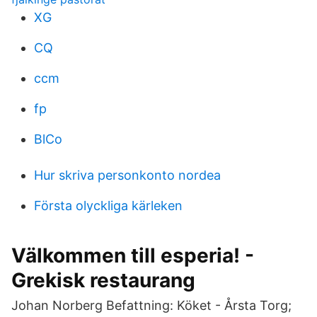
XG
CQ
ccm
fp
BlCo
Hur skriva personkonto nordea
Första olyckliga kärleken
Välkommen till esperia! -
Grekisk restaurang
Johan Norberg Befattning: Köket - Årsta Torg;