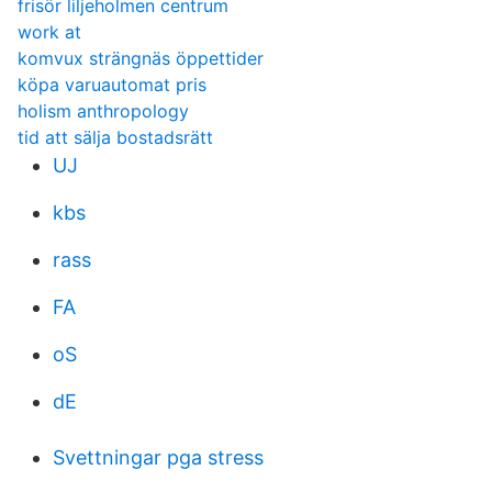
frisör liljeholmen centrum
work at
komvux strängnäs öppettider
köpa varuautomat pris
holism anthropology
tid att sälja bostadsrätt
UJ
kbs
rass
FA
oS
dE
Svettningar pga stress