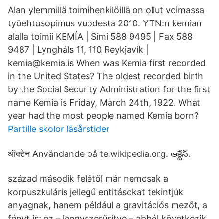
Alan ylemmillä toimihenkilöillä on ollut voimassa
työehtosopimus vuodesta 2010. YTN:n kemian
alalla toimii KEMÍA | Sími 588 9495 | Fax 588
9487 | Lyngháls 11, 110 Reykjavík |
kemia@kemia.is When was Kemia first recorded
in the United States? The oldest recorded birth
by the Social Security Administration for the first
name Kemia is Friday, March 24th, 1922. What
year had the most people named Kemia born?
Partille skolor läsårstider
ऑक्टेन Användande på te.wikipedia.org. ఆక్టేన్.
század második felétől már nemcsak a
korpuszkuláris jellegű entitásokat tekintjük
anyagnak, hanem például a gravitációs mezőt, a
fényt is; ez – leegyszerűsítve – abból következik,