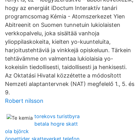
hogy az energiát iDoctum Interaktív tanári
programcsomag Kémia - Atomszerkezet Ylen
Abitreenit on Suomen tunnetuin lukiolaisten
verkkopalvelu, joka sisältää vanhoja
ylioppilaskokeita, kielten yo-kuunteluita,
harjoitustehtäviä ja vinkkejä opiskeluun. Tärkein
tehtävämme on valmentaa lukiolaisia yo-
kokeisiin tiedollisesti, taidollisesti ja henkisesti.
Az Oktatási Hivatal közzétette a módosított
Nemzeti alaptantervnek (NAT) megfelelő 1., 5. és
9.
Robert nilsson
torekovs turistbyra
betala hogre skatt
ola björck
öppettider skatteverket telefon