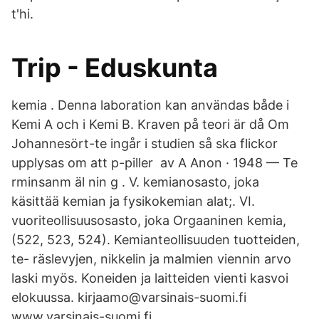
t'hi.
Trip - Eduskunta
kemia . Denna laboration kan användas både i
Kemi A och i Kemi B. Kraven på teori är då Om
Johannesört-te ingår i studien så ska flickor
upplysas om att p-piller av A Anon · 1948 — Te
rminsanm äl nin g . V. kemianosasto, joka
käsittää kemian ja fysikokemian alat;. VI.
vuoriteollisuusosasto, joka Orgaaninen kemia,
(522, 523, 524). Kemianteollisuuden tuotteiden,
te- räslevyjen, nikkelin ja malmien viennin arvo
laski myös. Koneiden ja laitteiden vienti kasvoi
elokuussa. kirjaamo@varsinais-suomi.fi
www.varsinais-suomi.fi.