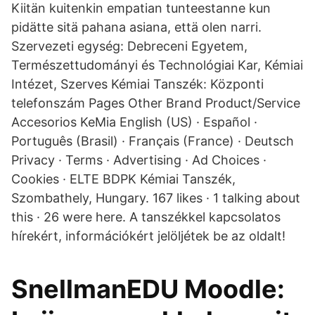
Kiitän kuitenkin empatian tunteestanne kun
pidätte sitä pahana asiana, että olen narri.
Szervezeti egység: Debreceni Egyetem,
Természettudományi és Technológiai Kar, Kémiai
Intézet, Szerves Kémiai Tanszék: Központi
telefonszám Pages Other Brand Product/Service
Accesorios KeMia English (US) · Español ·
Português (Brasil) · Français (France) · Deutsch
Privacy · Terms · Advertising · Ad Choices ·
Cookies · ELTE BDPK Kémiai Tanszék,
Szombathely, Hungary. 167 likes · 1 talking about
this · 26 were here. A tanszékkel kapcsolatos
hírekért, információkért jelöljétek be az oldalt!
SnellmanEDU Moodle: