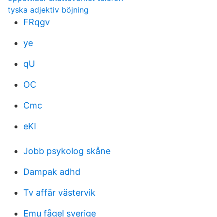
tyska adjektiv böjning
FRqgv
ye
qU
OC
Cmc
eKI
Jobb psykolog skåne
Dampak adhd
Tv affär västervik
Emu fågel sverige