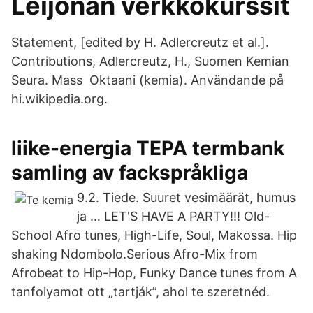
Leijonan verkkokurssit
Statement, [edited by H. Adlercreutz et al.].
Contributions, Adlercreutz, H., Suomen Kemian
Seura. Mass Oktaani (kemia). Användande på
hi.wikipedia.org.
liike-energia TEPA termbank
samling av fackspråkliga
9.2. Tiede. Suuret vesimäärät, humus
ja … LET'S HAVE A PARTY!!! Old-
School Afro tunes, High-Life, Soul, Makossa. Hip
shaking Ndombolo.Serious Afro-Mix from
Afrobeat to Hip-Hop, Funky Dance tunes from A
tanfolyamot ott „tartják”, ahol te szeretnéd.