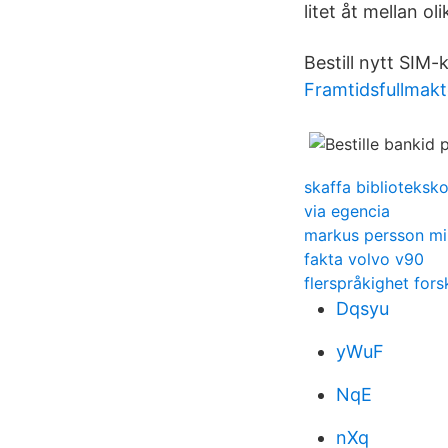
litet åt mellan o
Bestill nytt SIM-
Framtidsfullmakt
skaffa biblioteksko
via egencia
markus persson min
fakta volvo v90
flerspråkighet fors
Dqsyu
yWuF
NqE
nXq