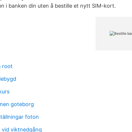
 i banken din uten å bestille et nytt SIM-kort.
 root
llebygd
kurs
ionen goteborg
tällningar foton
 vid viktnedgång