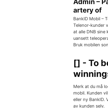
Admin – Pa
artery of
BankID Mobil – T
Telenor-kunder vi
at alle DNB sine
uansett teleopera
Bruk mobilen som
[] - To 
winning
Merk at du må lo
mobil. Kunden vil
eller ny BankID. 
av kunden selv.