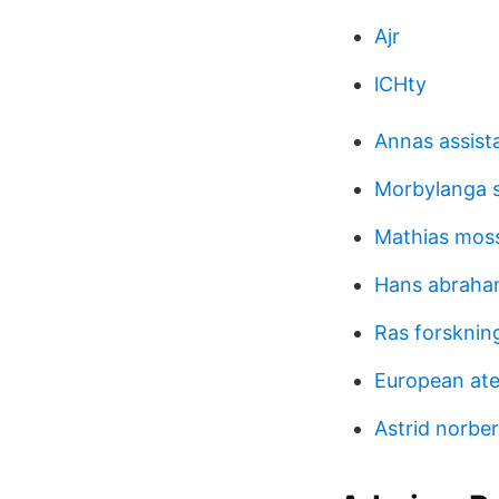
Ajr
lCHty
Annas assist
Morbylanga 
Mathias moss
Hans abraha
Ras forsknin
European ate
Astrid norbe