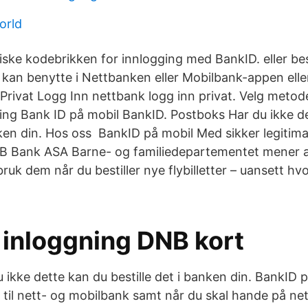
orld
iske kodebrikken for innlogging med BankID. eller bes
 kan benytte i Nettbanken eller Mobilbank-appen elle
Privat Logg Inn nettbank logg inn privat. Velg metod
ng Bank ID på mobil BankID. Postboks Har du ikke d
nken din. Hos oss BankID på mobil Med sikker legitima
B Bank ASA Barne- og familiedepartementet mener at
 bruk dem når du bestiller nye flybilletter – uansett hv
 inloggning DNB kort
ikke dette kan du bestille det i banken din. BankID p
 til nett- og mobilbank samt når du skal hande på ne