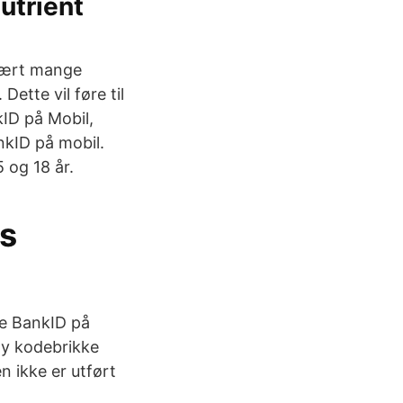
utrient
Svært mange
Dette vil føre til
ID på Mobil,
ankID på mobil.
 og 18 år.
ts
te BankID på
 ny kodebrikke
n ikke er utført