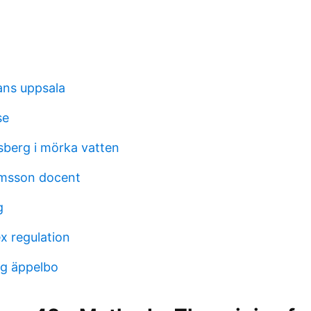
ans uppsala
se
berg i mörka vatten
msson docent
g
x regulation
rg äppelbo