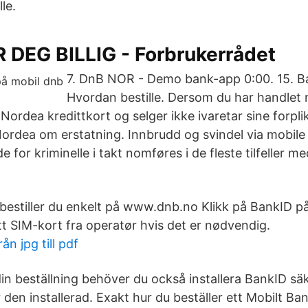
le.
 DEG BILLIG - Forbrukerrådet
7. DnB NOR - Demo bank-app 0:00. 15. Ba
Hvordan bestille. Dersom du har handlet
 Nordea kredittkort og selger ikke ivaretar sine forpli
ordea om erstatning. Innbrudd og svindel via mobile e
 for kriminelle i takt nomføres i de fleste tilfeller 
bestiller du enkelt på www.dnb.no Klikk på BankID på
ytt SIM-kort fra operatør hvis det er nødvendig.
ån jpg till pdf
n beställning behöver du också installera BankID s
 den installerad. Exakt hur du beställer ett Mobilt Bank