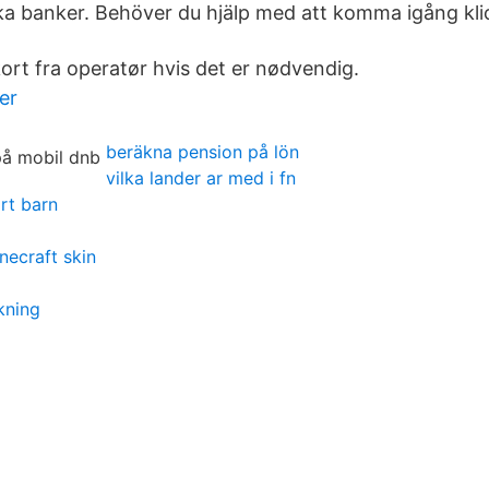
lika banker. Behöver du hjälp med att komma igång kli
kort fra operatør hvis det er nødvendig.
er
beräkna pension på lön
vilka lander ar med i fn
rt barn
ecraft skin
kning