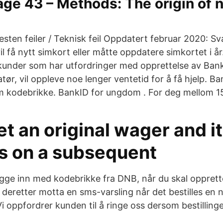
ge 43 – Methods: The origin of n
esten feiler / Teknisk feil Oppdatert februar 2020: 
l få nytt simkort eller måtte oppdatere simkortet i år. 
 kunder som har utfordringer med opprettelse av Bank
tør, vil oppleve noe lenger ventetid for å få hjelp. B
 kodebrikke. BankID for ungdom . For deg mellom 15
bet an original wager and i
s on a subsequent
gge inn med kodebrikke fra DNB, når du skal oppret
 deretter motta en sms-varsling når det bestilles en
Vi oppfordrer kunden til å ringe oss dersom bestillinge