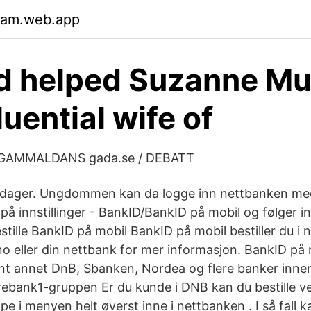
xsam.web.app
d helped Suzanne M
luential wife of
 GAMMALDANS gada.se / DEBATT
l 3 dager. Ungdommen kan da logge inn nettbanken m
på innstillinger - BankID/BankID på mobil og følger i
estille BankID på mobil BankID på mobil bestiller du i 
 eller din nettbank for mer informasjon. BankID på 
nt annet DnB, Sbanken, Nordea og flere banker innen
rebank1-gruppen Er du kunde i DNB kan du bestille v
ppe i menyen helt øverst inne i nettbanken . I så fall 