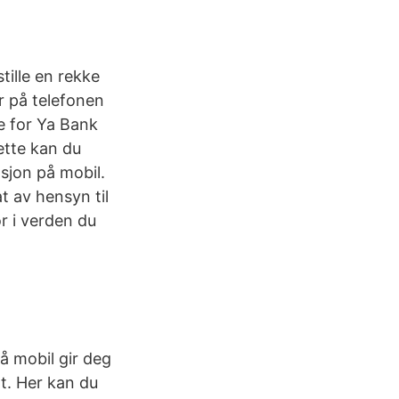
tille en rekke
r på telefonen
e for Ya Bank
ette kan du
sjon på mobil.
 av hensyn til
or i verden du
å mobil gir deg
tt. Her kan du