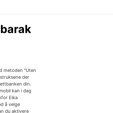
ubarak
ed metoden "Uten
nstruksene der
nettbanken din.
mobil kan i dag
for Eika
ed å velge
kan du aktivere