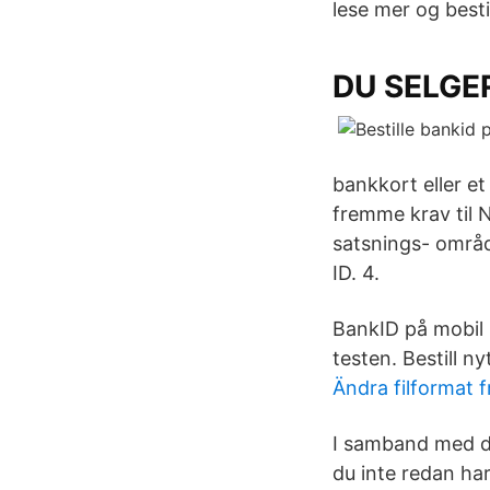
lese mer og bestil
DU SELGER
bankkort eller et
fremme krav til N
satsnings- område
ID. 4.
BankID på mobil 
testen. Bestill n
Ändra filformat fr
I samband med di
du inte redan har