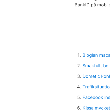
BankID på mobilen
Bioglan maca
Smakfullt bo
Dometic kon
Trafiksituat
Facebook ins
Kissa mycket