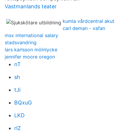
Vastmanlands teater
kumla vårdcentral akut
carl deman - vafan
msx international salary
stadsvandring
lars karlsson mölnlycke
jennifer moore oregon
nT
sh
tJi
BQxuG
LKD
rlZ